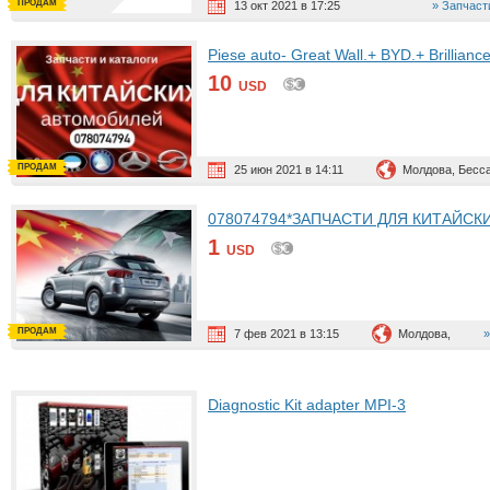
ПРОДАМ
13 окт 2021 в 17:25
Запчаст
Piese auto- Great Wall.+ BYD.+ Brillianc
10
USD
ПРОДАМ
25 июн 2021 в 14:11
Молдова, Бесс
078074794*ЗАПЧАСТИ ДЛЯ КИТАЙСКИХ 
1
USD
ПРОДАМ
7 фев 2021 в 13:15
Молдова,
Diagnostic Kit adapter MPI-3