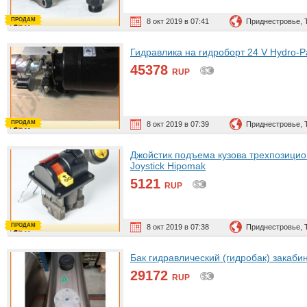
ПРОДАМ
8 окт 2019 в 07:41
Приднестровье, 
Гидравлика на гидроборт 24 V Hyd
45378
RUP
ПРОДАМ
8 окт 2019 в 07:39
Приднестровье, 
Джойстик подъема кузова трехпозици
Joystick Hipomak
5121
RUP
ПРОДАМ
8 окт 2019 в 07:38
Приднестровье, 
Бак гидравлический (гидробак) закаби
29172
RUP