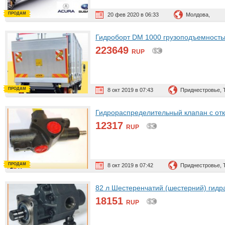
ПРОДАМ
20 фев 2020 в 06:33
Молдова,
Гидроборт DM 1000 грузоподъемностью 
223649
RUP
ПРОДАМ
8 окт 2019 в 07:43
Приднестровье, 
Гидрораспределительный клапан c откр
12317
RUP
ПРОДАМ
8 окт 2019 в 07:42
Приднестровье, 
82 л Шестеренчатий (шестерний) гидра
18151
RUP