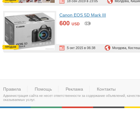
ПРОДАМ
18 сен 2019 в 23:05
Молдова, Киши
Canon EOS 5D Mark III
600
USD
ПРОДАМ
5 окт 2015 в 06:38
Молдова, Косте
Правила
Помощь
Реклама
Контакты
Администрация сайта не несет ответственности за содержание объявлений, качест
оказываемых услуг.